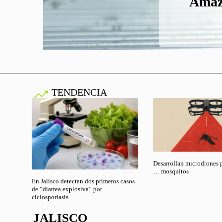
Amazo
Grani
Redes
Méxi
Auto
teq
a
TENDENCIA
Desarrollan microdrones 
… mosquitos
En Jalisco detectan dos primeros casos
de “diarrea explosiva” por
ciclosporiasis
JALISCO