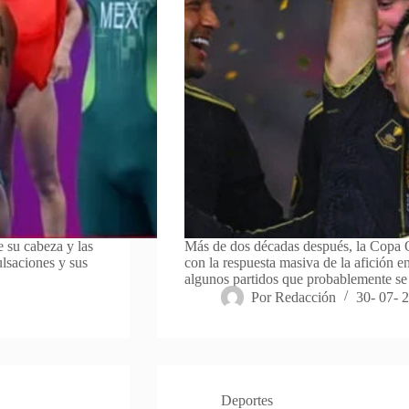
 su cabeza y las
Más de dos décadas después, la Copa O
ulsaciones y sus
con la respuesta masiva de la afición e
algunos partidos que probablemente se
Por
Redacción
30- 07- 
Deportes