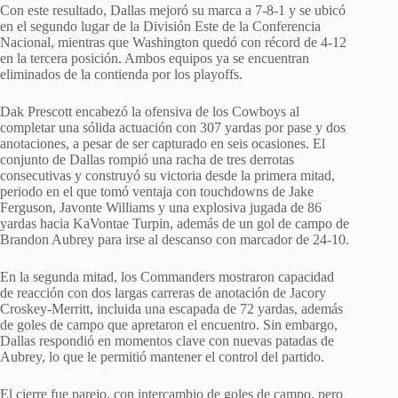
Con este resultado, Dallas mejoró su marca a 7-8-1 y se ubicó
en el segundo lugar de la División Este de la Conferencia
Nacional, mientras que Washington quedó con récord de 4-12
en la tercera posición. Ambos equipos ya se encuentran
eliminados de la contienda por los playoffs.
Dak Prescott encabezó la ofensiva de los Cowboys al
completar una sólida actuación con 307 yardas por pase y dos
anotaciones, a pesar de ser capturado en seis ocasiones. El
conjunto de Dallas rompió una racha de tres derrotas
consecutivas y construyó su victoria desde la primera mitad,
periodo en el que tomó ventaja con touchdowns de Jake
Ferguson, Javonte Williams y una explosiva jugada de 86
yardas hacia KaVontae Turpin, además de un gol de campo de
Brandon Aubrey para irse al descanso con marcador de 24-10.
En la segunda mitad, los Commanders mostraron capacidad
de reacción con dos largas carreras de anotación de Jacory
Croskey-Merritt, incluida una escapada de 72 yardas, además
de goles de campo que apretaron el encuentro. Sin embargo,
Dallas respondió en momentos clave con nuevas patadas de
Aubrey, lo que le permitió mantener el control del partido.
El cierre fue parejo, con intercambio de goles de campo, pero