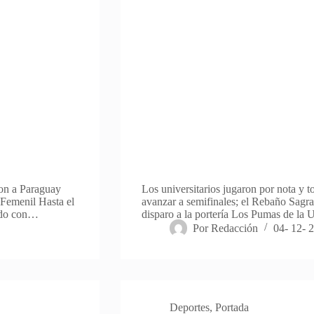
ron a Paraguay
Los universitarios jugaron por nota y to
 Femenil Hasta el
avanzar a semifinales; el Rebaño Sagr
ndo con…
disparo a la portería Los Pumas de l
Por
Redacción
04- 12- 
Deportes
,
Portada