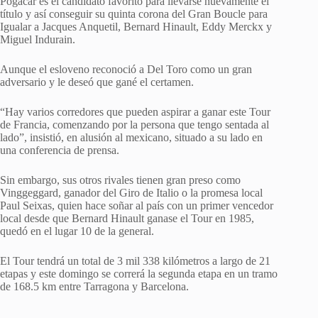
Pogacar es el candidato favorito para llevarse nuevamente el
título y así conseguir su quinta corona del Gran Boucle para
Igualar a Jacques Anquetil, Bernard Hinault, Eddy Merckx y
Miguel Indurain.
Aunque el esloveno reconoció a Del Toro como un gran
adversario y le deseó que gané el certamen.
“Hay varios corredores que pueden aspirar a ganar este Tour
de Francia, comenzando por la persona que tengo sentada al
lado”, insistió, en alusión al mexicano, situado a su lado en
una conferencia de prensa.
Sin embargo, sus otros rivales tienen gran preso como
Vinggeggard, ganador del Giro de Italio o la promesa local
Paul Seixas, quien hace soñar al país con un primer vencedor
local desde que Bernard Hinault ganase el Tour en 1985,
quedó en el lugar 10 de la general.
El Tour tendrá un total de 3 mil 338 kilómetros a largo de 21
etapas y este domingo se correrá la segunda etapa en un tramo
de 168.5 km entre Tarragona y Barcelona.