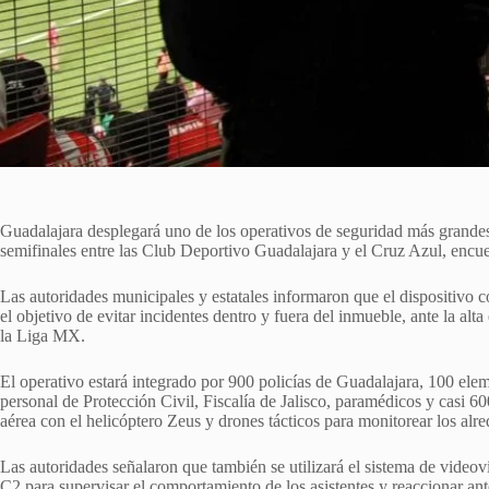
Guadalajara desplegará uno de los operativos de seguridad más grandes
semifinales entre las
Club Deportivo Guadalajara
y el
Cruz Azul
, encu
Las autoridades municipales y estatales informaron que el dispositivo 
el objetivo de evitar incidentes dentro y fuera del inmueble, ante la alta
la Liga MX.
El operativo estará integrado por 900 policías de Guadalajara, 100 eleme
personal de Protección Civil, Fiscalía de Jalisco, paramédicos y casi 6
aérea con el helicóptero Zeus y drones tácticos para monitorear los alred
Las autoridades señalaron que también se utilizará el sistema de vide
C2 para supervisar el comportamiento de los asistentes y reaccionar an