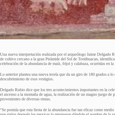
Una nueva interpretación realizada por el arqueólogo Jaime Delgado 
de cultivo cercano a la gran Pirámide del Sol de Teotihuacan, identifica
celebración de la abundancia de maíz, frijol y calabaza, ocurridas en la
Lo anterior plantea una nueva teoría que da un giro de 180 grados a lo 
descubrimiento de esos vestigios.
Delgado Rubio dice que los tres acontecimientos importantes en la cele
el ascenso a la montaña de agua, la realización de un magno juego de p
provenientes de diversas etnias.
“Se postula que esta fiesta de la abundancia fue tan eficaz como medio 
que siglos después los mexicas la retomaron dándole el nombre de la vein