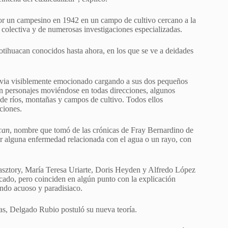
or un campesino en 1942 en un campo de cultivo cercano a la
 colectiva y de numerosas investigaciones especializadas.
otihuacan conocidos hasta ahora, en los que se ve a deidades
luvia visiblemente emocionado cargando a sus dos pequeños
cian personajes moviéndose en todas direcciones, algunos
de ríos, montañas y campos de cultivo. Todos ellos
ciones.
can
, nombre que tomó de las crónicas de Fray Bernardino de
r alguna enfermedad relacionada con el agua o un rayo, con
asztory, María Teresa Uriarte, Doris Heyden y Alfredo López
ficado, pero coinciden en algún punto con la explicación
undo acuoso y paradisiaco.
cas, Delgado Rubio postuló su nueva teoría.