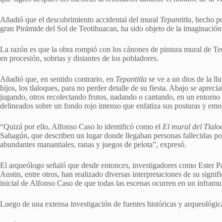
Añadió que el descubrimiento accidental del mural
Tepantitla
, hecho p
gran Pirámide del Sol de Teotihuacan, ha sido objeto de la imaginación
La razón es que la obra rompió con los cánones de pintura mural de Te
en procesión, sobrias y distantes de los pobladores.
Añadió que, en sentido contrario, en
Tepantitla
se ve a un dios de la l
hijos, los tlaloques, para no perder detalle de su fiesta. Abajo se apre
jugando, otros recolectando frutos, nadando o cantando, en un entorno 
delineados sobre un fondo rojo intenso que enfatiza sus posturas y emo
“Quizá por ello, Alfonso Caso lo identificó como el
El mural del Tlalo
Sahagún, que describen un lugar donde llegaban personas fallecidas po
abundantes manantiales, ranas y juegos de pelota”, expresó.
El arqueólogo señaló que desde entonces, investigadores como Ester P
Austin, entre otros, han realizado diversas interpretaciones de su signi
inicial de Alfonso Caso de que todas las escenas ocurren en un infram
Luego de una extensa investigación de fuentes históricas y arqueológi