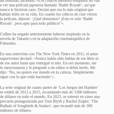
las historias, diciendo: «Los críticos literarios estúpidos no van
a ver una película japonesa llamada ‘Battle Royale’, así que
nunca le hicieron caso. Decían que era lo más original que
habían leído en su vida. En cuanto los críticos de cine vieron
la película, dijeron: ‘¿Qué demonios? ¡Esto es solo ‘Battle
Royale’, pero apto para todo público!’».
Collins ha negado anteriormente haberse inspirado en la
novela de Takami o en la adaptación cinematográfica de
Fukasaku.
En una entrevista con The New York Times en 2011, el autor
superventas declaró: «Nunca había oído hablar de ese libro ni
de ese autor hasta que entregué el mío. En ese momento, me
lo mencionaron y le pregunté a mi editor si debía leerlo. Me
dijo: ‘No, no quiero ese mundo en tu cabeza. Simplemente
sigue con lo que estás haciendo’».
La serie original de cuatro partes de ‘Los Juegos del Hambre’
se emitió de 2012 a 2015, recaudando más de 3300 millones
de dólares en todo el mundo. En 2023, se estrenó en cines una
precuela protagonizada por Tom Blyth y Rachel Zegler, ‘The
Ballads of Songbirds & Snakes’, que recaudó más de 300
millones de dólares.