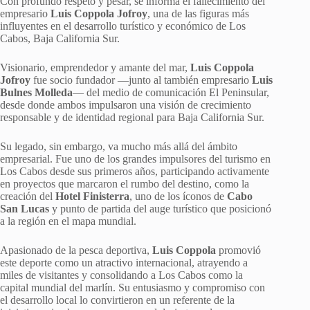
Con profundo respeto y pesar, se informa el fallecimiento del
empresario
Luis Coppola Jofroy
, una de las figuras más
influyentes en el desarrollo turístico y económico de Los
Cabos, Baja California Sur.
Visionario, emprendedor y amante del mar,
Luis Coppola
Jofroy
fue socio fundador —junto al también empresario
Luis
Bulnes Molleda
— del medio de comunicación El Peninsular,
desde donde ambos impulsaron una visión de crecimiento
responsable y de identidad regional para Baja California Sur.
Su legado, sin embargo, va mucho más allá del ámbito
empresarial. Fue uno de los grandes impulsores del turismo en
Los Cabos desde sus primeros años, participando activamente
en proyectos que marcaron el rumbo del destino, como la
creación del
Hotel Finisterra
, uno de los íconos de
Cabo
San Lucas
y punto de partida del auge turístico que posicionó
a la región en el mapa mundial.
Apasionado de la pesca deportiva,
Luis Coppola
promovió
este deporte como un atractivo internacional, atrayendo a
miles de visitantes y consolidando a Los Cabos como la
capital mundial del marlín. Su entusiasmo y compromiso con
el desarrollo local lo convirtieron en un referente de la