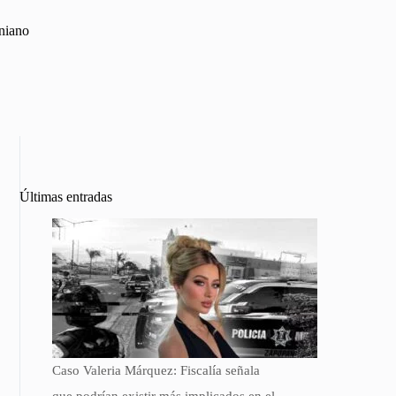
rniano
Últimas entradas
Caso Valeria Márquez: Fiscalía señala