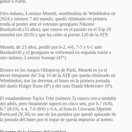
ganar a Nardi.
Otro italiano, Lorenzo Musetti, semifinalista de Wimbledon en
2024 y número 7 del mundo, quedó eliminado en primera
ronda al perder ante el veterano georgiano Nikoloz
Basilashvili (33 años), que estuvo en el pasado en el Top 20
mundial (en 2019) y que ha caído al puesto 126 de la ATP.
Musetti, de 23 años, perdió por 6-2, 4-6, 7-5 y 6-1 ante
Basilashvili y el georgiano se enfrentará en segunda ronda a
otro italiano, Lorenzo Sonego (47º).
Bronce en los Juegos Olímpicos de París, Musetti es ya el
tercer integrante del Top 10 de la ATP que queda eliminado en
Wimbledon, tras las derrotas, el lunes en la primera jornada,
del danés Holger Rune (8º) y del ruso Daniil Medvedev (9º).
El estadunidense Taylor Fritz (número 5) estuvo cerca también
del adiós, pero finalmente superó en cinco sets, por 6-7 (6/8),
6-7 (8/10), 6-4, 7-6 (8/6) y 6-4, al francés Giovanni Mpetshi
Perricard (N.36) en uno de los partidos que quedó aplazado de
la jornada del lunes por el toque de queda impuesto al torneo.
Derrota de la tercera del ranking