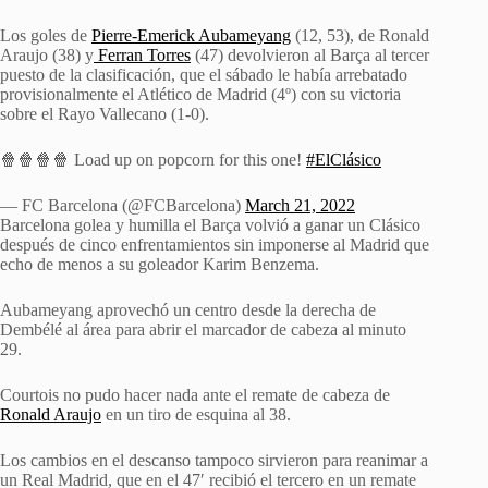
Los goles de
Pierre-Emerick Aubameyang
(12, 53), de Ronald
Araujo (38) y
Ferran Torres
(47) devolvieron al Barça al tercer
puesto de la clasificación, que el sábado le había arrebatado
provisionalmente el Atlético de Madrid (4º) con su victoria
sobre el Rayo Vallecano (1-0).
🍿🍿🍿🍿 Load up on popcorn for this one!
#ElClásico
— FC Barcelona (@FCBarcelona)
March 21, 2022
Barcelona golea y humilla el Barça volvió a ganar un Clásico
después de cinco enfrentamientos sin imponerse al Madrid que
echo de menos a su goleador Karim Benzema.
Aubameyang aprovechó un centro desde la derecha de
Dembélé al área para abrir el marcador de cabeza al minuto
29.
Courtois no pudo hacer nada ante el remate de cabeza de
Ronald Araujo
en un tiro de esquina al 38.
Los cambios en el descanso tampoco sirvieron para reanimar a
un Real Madrid, que en el 47′ recibió el tercero en un remate